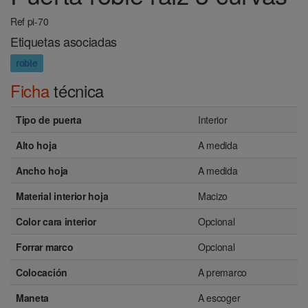
Ref pi-70
Etiquetas asociadas
roble
Ficha
técnica
Tipo de puerta
Interior
Alto hoja
A medida
Ancho hoja
A medida
Material interior hoja
Macizo
Color cara interior
Opcional
Forrar marco
Opcional
Colocación
A premarco
Maneta
A escoger