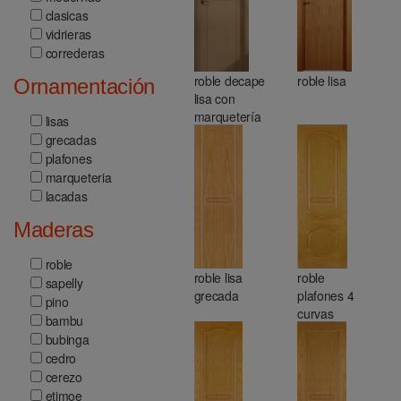
clasicas
vidrieras
correderas
roble decape
roble lisa
Ornamentación
lisa con
marquetería
lisas
grecadas
plafones
marqueteria
lacadas
Maderas
roble
roble lisa
roble
sapelly
grecada
plafones 4
pino
curvas
bambu
bubinga
cedro
cerezo
etimoe