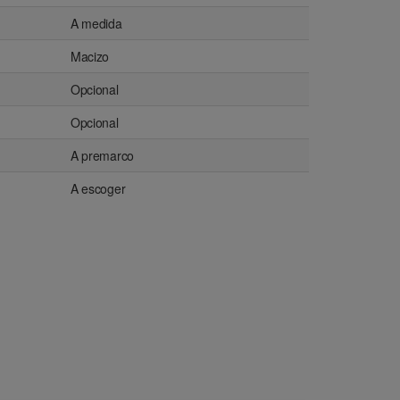
A medida
Macizo
Opcional
Opcional
A premarco
A escoger