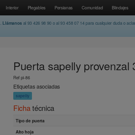
Interior
Plegables
Persianas
Comunidad
Blindajes
a.
Llámanos
al 93 426 98 90 o al 93 458 07 14 para cualquier duda o acl
Puerta sapelly provenzal 
Ref pi-86
Etiquetas asociadas
sapelly
Ficha
técnica
Tipo de puerta
Alto hoja