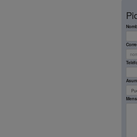
Pi
Nomb
Corre
Teléf
Asun
Mens