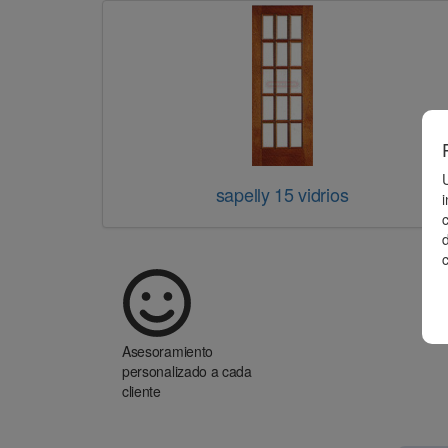
sapelly 15 vidrios
d
Asesoramiento
personalizado a cada
cliente