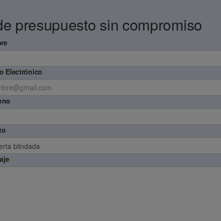
de presupuesto sin compromiso
re
o Electrónico
ono
to
aje