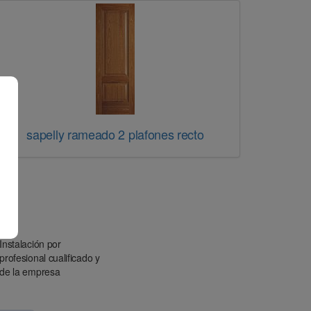
sapelly rameado 2 plafones recto
Instalación por
profesional cualificado y
de la empresa